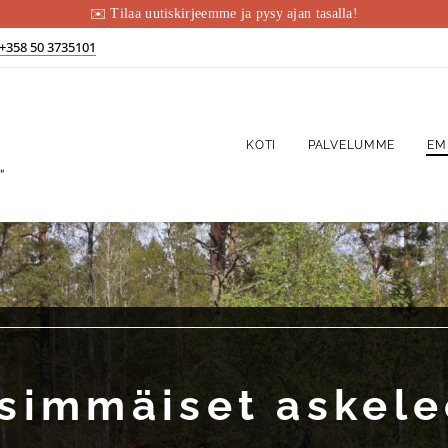
✉️ Tilaa uutiskirjeemme ja pysy ajan tasalla!
+358 50 3735101
KOTI
PALVELUMME
EM
"
simmäiset askele