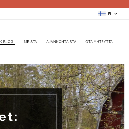
FI
K BLOGI
MEISTÄ
AJANKOHTAISTA
OTA YHTEYTTÄ
et: