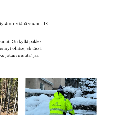
 Täytämme tänä vuonna 18
vanut. On kyllä pakko
nnyt ohitse, eli tässä
i jotain muuta? Jää