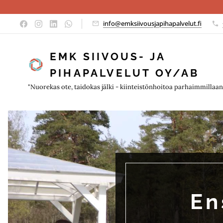
info@emksiivousjapihapalvelut.fi
EMK SIIVOUS- JA
PIHAPALVELUT OY/AB
"Nuorekas ote, taidokas jälki - kiinteistönhoitoa parhaimmillaan
En