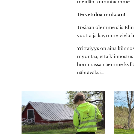
meidän toimintaamme.
Tervetuloa mukaan!
Tosiaan olemme siis Eli
vuotta ja käymme vielä lu
Yrittäjyys on aina kiinn
myöntää, että kiinnostus 
hommassa näemme kyllä t
nähtäväksi…