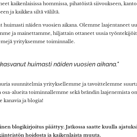
eet kaikenlaisissa hommissa, pihatöistä siivoukseen, kant
en ja kaikkea siltä väliltä.
huimasti näiden vuosien aikana. Olemme laajentaneet uusi
me ja mainettamme, hiljattain ottaneet uusia työntekijöi
eemejä yrityksemme toiminnalle.
kasvanut huimasti näiden vuosien aikana."
uuria suunnitelmia yrityksellemme ja tavoittelemme suurta 
ia osa-alueita toiminnallemme sekä brändin laajenemista on
kanavia ja blogia!
 blogikirjoitus päättyy. Jatkossa saatte kuulla ajatuks
 kiinteistön hoidosta ja kaikenlaista muuta.