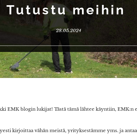
Tutustu meihin
28.05.2024
ikki EMK blogin lukijat! Tästä tämä lähtee käyntiin, EMK:
hyesti kirjoittaa vähän meistä, yrityksestämme yms. ja antaa 