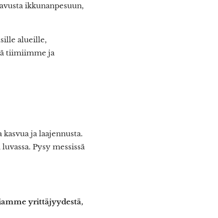
oavusta ikkunanpesuun,
lle alueille,
tä tiimiimme ja
kasvua ja laajennusta.
 luvassa. Pysy messissä
iamme yrittäjyydestä,