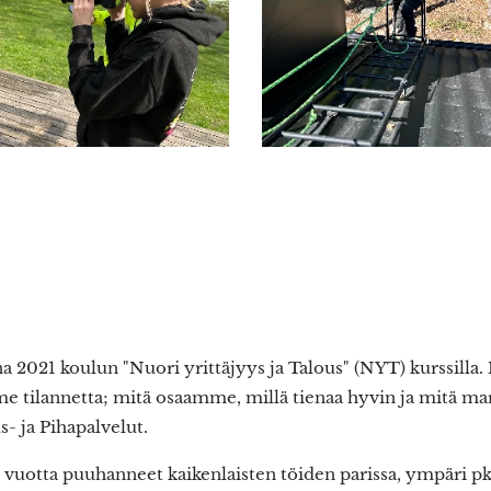
021 koulun "Nuori yrittäjyys ja Talous" (NYT) kurssilla.
e tilannetta; mitä osaamme, millä tienaa hyvin ja mitä mar
s- ja Pihapalvelut.
uotta puuhanneet kaikenlaisten töiden parissa, ympäri pk