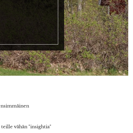
n ensimmäinen
teille vähän "insightia"