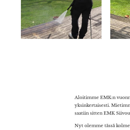
Aloitimme EMK:n vuonna 2
yksinkertaisesti. Mietimm
saatiin sitten EMK Siivou
Nyt olemme tässä kolme v