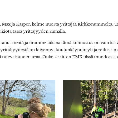
n, Max ja Kasper, kolme nuorta yrittäjää Kirkkonummelta.
kiota tässä yrittäjyyden rinnalla.
ostanut meitä ja uramme aikana tämä kiinnostus on vain kas
yrittäjyydestä on kiivennyt koulunkäynnin yli ja reilusti me
ulevaisuuden uraa. Onko se sitten EMK tässä muodossa, va