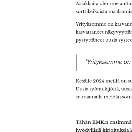
Asiakkaita olemme auttan
sorttikeikoista maalaamise
Yrityksemme on kasvanut 
kasvattaneet näkyvyyttäm
pystyttäneet uusia syst
"Yrityksemme on 
Kesälle 2024 meillä on s
Uusia työntekijöitä, uus
seuraamalla meidän some 
Tähän EMK:n ensimmäinen
hyödyllisiä kirjoituksia